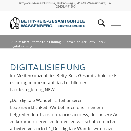
Betty-Reis-Gesamtschule, Birkenweg 2, 41849 Wassenberg, Tel.:
02432/4918-0
Du bist hier:
Startseite
/
Bildung
/
Lernen an der Betty-Reis
/
Digitalisierung
DIGITALISIERUNG
Im Medienkonzept der Betty-Reis-Gesamtschule heißt
es bezugnehmend auf das Leitbild der
Landesregierung NRW:
„Der digitale Wandel ist Teil unserer
Lebenswirklichkeit. Wir befinden uns in einem
tiefgreifenden Trans­formations­prozess, der unsere Art
zu kommunizieren, zu lernen, zu wirtschaften und zu
arbeiten verändert.” „Der digitale Wandel wird dazu