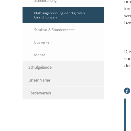
Schulordnung
umf
kom
Nutzungsordnung der digitalen
wer
Einrichtungen
bzw
Struktur & Stundenraster
Busverkehr
Die
Mensa
son
den
Schulgelände
Unser Name
Förderverein