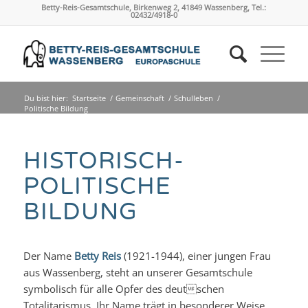
Betty-Reis-Gesamtschule, Birkenweg 2, 41849 Wassenberg, Tel.:
02432/4918-0
Du bist hier:
Startseite
/
Gemeinschaft
/
Schulleben
/
Politische Bildung
HISTORISCH-
POLITISCHE
BILDUNG
Der Name
Betty Reis
(1921-1944), einer jungen Frau
aus Wassenberg, steht an unserer Gesamtschule
symbolisch für alle Opfer des deutschen
Totalitarismus. Ihr Name trägt in besonderer Weise