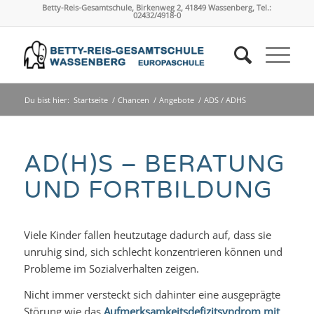
Betty-Reis-Gesamtschule, Birkenweg 2, 41849 Wassenberg, Tel.:
02432/4918-0
Du bist hier:
Startseite
/
Chancen
/
Angebote
/
ADS / ADHS
AD(H)S – BERATUNG
UND FORTBILDUNG
Viele Kinder fallen heutzutage dadurch auf, dass sie
unruhig sind, sich schlecht konzentrieren können und
Probleme im Sozialverhalten zeigen.
Nicht immer versteckt sich dahinter eine ausgeprägte
Störung wie das
Aufmerksamkeitsdefizitsyndrom mit