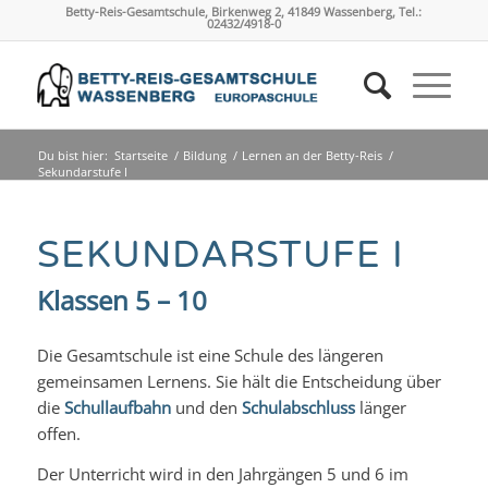
Betty-Reis-Gesamtschule, Birkenweg 2, 41849 Wassenberg, Tel.:
02432/4918-0
Du bist hier:
Startseite
/
Bildung
/
Lernen an der Betty-Reis
/
Sekundarstufe I
SEKUNDARSTUFE I
Klassen 5 – 10
Die Gesamtschule ist eine Schule des längeren
gemeinsamen Lernens. Sie hält die Entscheidung über
die
Schullaufbahn
und den
Schulabschluss
länger
offen.
Der Unterricht wird in den Jahrgängen 5 und 6 im