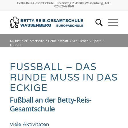
Betty-Reis-Gesamtschule, Birkenweg 2, 41849 Wassenberg, Tel.:
02432/4918-0
Du bist hier:
Startseite
/
Gemeinschaft
/
Schulleben
/
Sport
/
Fußball
FUSSBALL – DAS R
UNDE MUSS IN DAS E
CKIGE
Fußball an der Betty-Reis-
Gesamtschule
Viele Aktivitäten