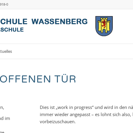
4918-0
tuelles
 OFFENEN TÜR
rn,
Dies ist „work in progress“ und wird in den 
immer wieder angepasst – es lohnt sich also, 
nd im
vorbeizuschauen.
ge