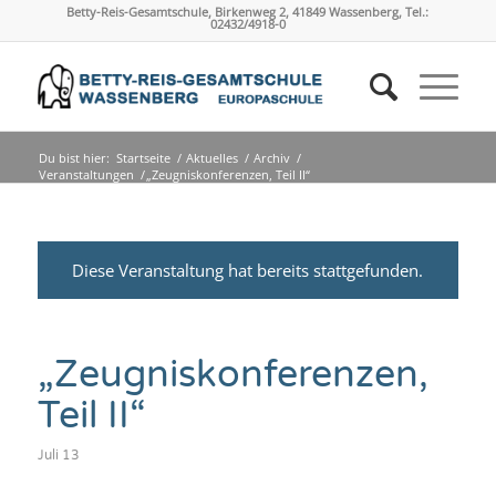
Betty-Reis-Gesamtschule, Birkenweg 2, 41849 Wassenberg, Tel.:
02432/4918-0
Du bist hier:
Startseite
/
Aktuelles
/
Archiv
/
Veranstaltungen
/
„Zeugniskonferenzen, Teil II“
Diese Veranstaltung hat bereits stattgefunden.
„Zeugniskonferenzen,
Teil II“
Juli 13