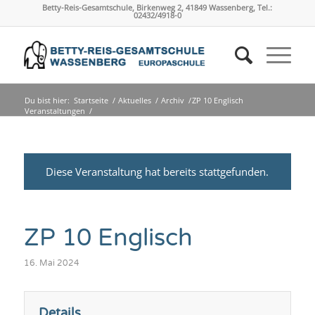
Betty-Reis-Gesamtschule, Birkenweg 2, 41849 Wassenberg, Tel.:
02432/4918-0
Du bist hier:
Startseite
/
Aktuelles
/
Archiv
/
ZP 10 Englisch
Veranstaltungen
/
Diese Veranstaltung hat bereits stattgefunden.
ZP 10 Englisch
16. Mai 2024
Details