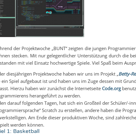
rend der Projektwoche „BUNT“ zeigten die jungen Programmierer
ihnen stecken. Mit nur gelegentlicher Unterstützung durch die b
standen mit viel Einsatz hochwertige Spiele. Viel Spaß beim Ausp
der diesjährigen Projektwoche haben wir uns im Projekt „
Betty-R
 ein Spiel aufgebaut ist und haben uns im Zuge dessen mit Grun
asst. Hierzu haben wir zunächst die Internetseite
Code.org
benutzt
grammierens herangeführt zu werden.
den darauf folgenden Tagen, hat sich ein Großteil der Schüler/-inne
ogrammiersprache“ Scratch zu erstellen, andere haben die Progr
erkstelligen. Am Ende dieser produktiven Woche, sind zahlreich
pielt werden können.
iel 1: Basketball