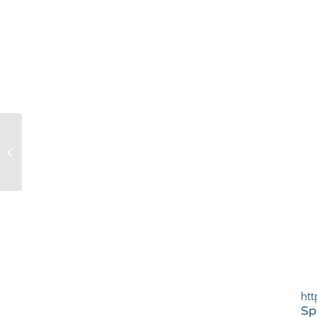
Wir werden „Schule
ohne Rassismus –
Schule mit Courage“
htt
Sp