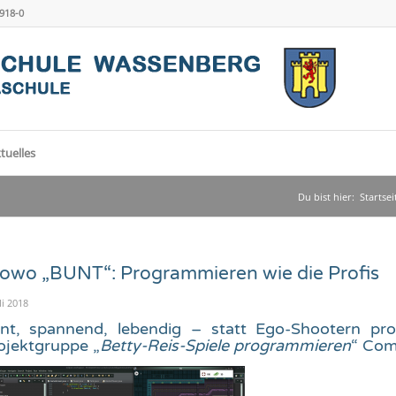
4918-0
tuelles
Du bist hier:
Startsei
owo „BUNT“: Programmieren wie die Profis
li 2018
nt, spannend, lebendig – statt Ego-Shootern pro
ojektgruppe „
Betty-Reis-Spiele programmieren
“ Comp