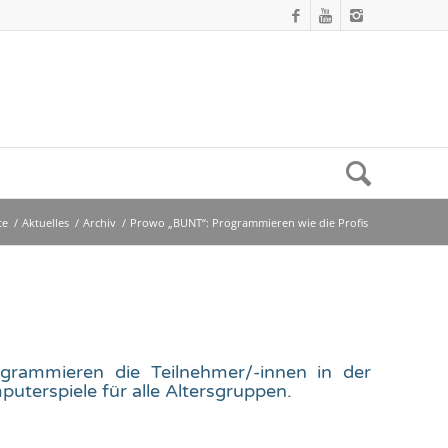
te
/
Aktuelles
/
Archiv
/
Prowo „BUNT“: Programmieren wie die Profis
grammieren die Teilnehmer/-innen in der
uterspiele für alle Altersgruppen.