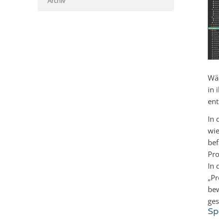
Archiv
Wäh
in 
ent
In 
wie
bef
Pro
In 
„Pr
bew
ges
Sp