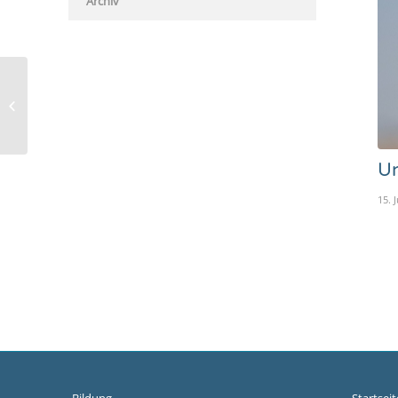
Archiv
Trauer um Cigdem Hinz
Un
15. 