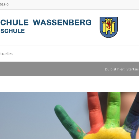
4918-0
tuelles
Du bist hier:
Startsei