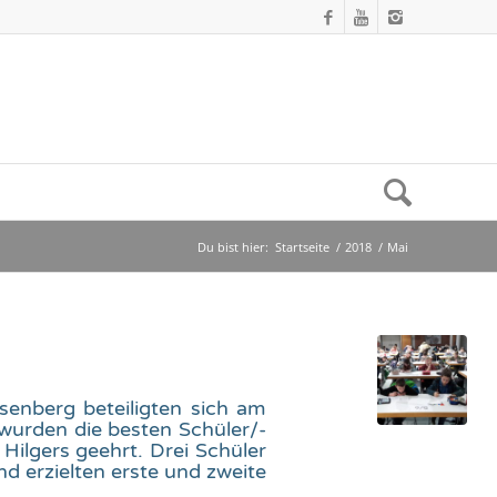
Du bist hier:
Startseite
/
2018
/
Mai
enberg beteiligten sich am
wurden die besten Schüler/-
 Hilgers geehrt. Drei Schüler
d erzielten erste und zweite