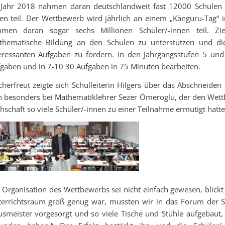
Jahr 2018 nahmen daran deutschlandweit fast 12000 Schulen u
en teil. Der Wettbewerb wird jährlich an einem „Känguru-Tag“ 
hmen daran sogar sechs Millionen Schüler/-innen teil. Zi
thematische Bildung an den Schulen zu unterstützen und d
eressanten Aufgaben zu fördern. In den Jahrgangsstufen 5 un
gaben und in 7-10 30 Aufgaben in 75 Minuten bearbeiten.
herfreut zeigte sich Schulleiterin Hilgers über das Abschneiden
h besonders bei Mathematiklehrer Sezer Ömeroglu, der den Wett
hschaft so viele Schüler/-innen zu einer Teilnahme ermutigt hatte
 Organisation des Wettbewerbs sei nicht einfach gewesen, blickt
errichtsraum groß genug war, mussten wir in das Forum der S
smeister vorgesorgt und so viele Tische und Stühle aufgebaut, 