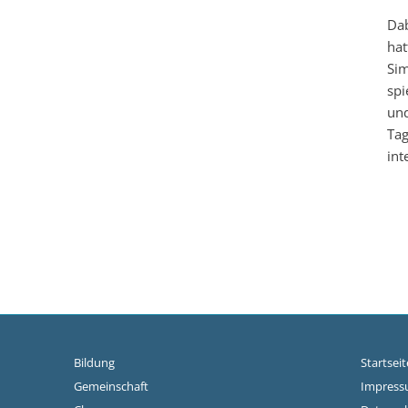
Dab
hat
Sim
spi
und
Tag
int
Bildung
Startseit
Gemeinschaft
Impres