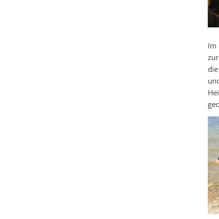
Im 
zur
die
und
Hei
geo