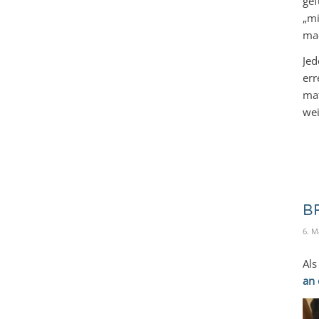
ge
„mi
mac
Je
err
mat
wei
BR
6. M
Als
an 