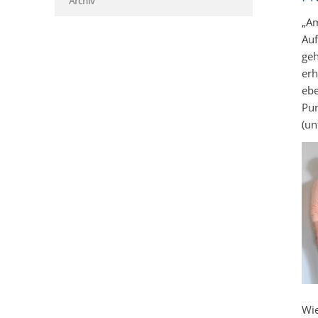
Archiv
„Am
Auf
geh
erh
ebe
Pun
(un
Wie