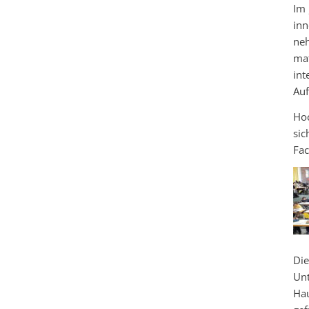
Im 
inn
ne
ma
int
Auf
Hoc
sic
Fac
Die
Unt
Hau