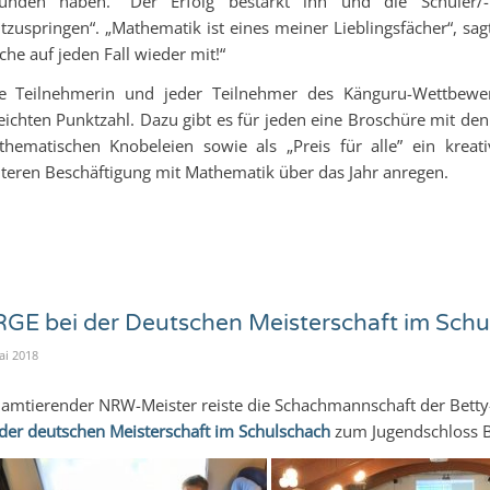
funden haben.“ Der Erfolg bestärkt ihn und die Schüler/
tzuspringen“. „Mathematik ist eines meiner Lieblingsfächer“, sagt 
he auf jeden Fall wieder mit!“
de Teilnehmerin und jeder Teilnehmer des Känguru-Wettbewe
eichten Punktzahl. Dazu gibt es für jeden eine Broschüre mit d
hematischen Knobeleien sowie als „Preis für alle” ein kreati
teren Beschäftigung mit Mathematik über das Jahr anregen.
GE bei der Deutschen Meisterschaft im Schu
ai 2018
 amtierender NRW-Meister reiste die Schachmannschaft der Bett
der deutschen Meisterschaft im Schulschach
zum Jugendschloss B