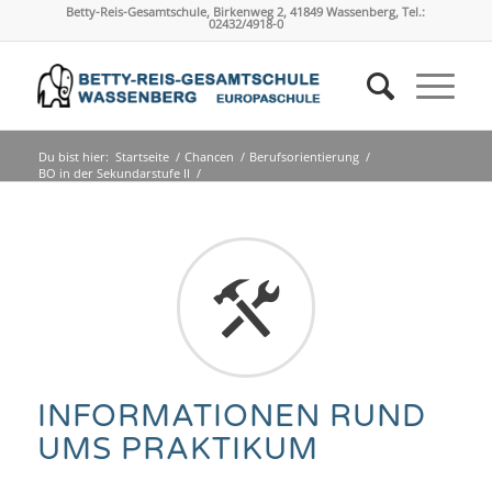
Betty-Reis-Gesamtschule, Birkenweg 2, 41849 Wassenberg, Tel.:
02432/4918-0
Du bist hier:
Startseite
/
Chancen
/
Berufsorientierung
/
BO in der Sekundarstufe II
/
Praktikum in der Sekundarstufe II
INFORMATIONEN RUND
UMS PRAKTIKUM