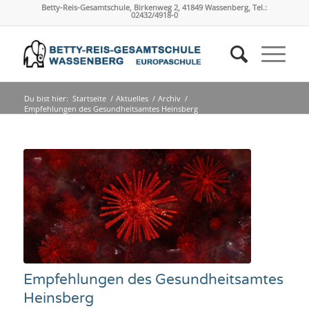
Betty-Reis-Gesamtschule, Birkenweg 2, 41849 Wassenberg, Tel.:
02432/4918-0
Du bist hier:
Startseite
/
Aktuelles
/
Archiv
/
Empfehlungen des Gesundheitsamtes Heinsberg
Empfehlungen des Gesundheitsamtes
Heinsberg