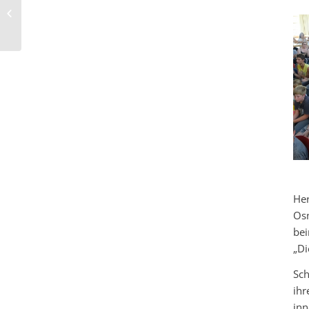
Sportfest am
21.06.2019
Her
Osn
bei
„Di
Sch
ihr
inn