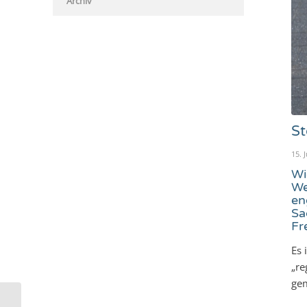
Archiv
St
15. J
Wi
We
en
Sa
Fr
Es 
„re
gem
Schule feiert sich selbst: