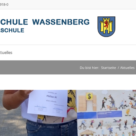
4918-0
tuelles
Du bist hier:
Startseite
/
Aktuelles