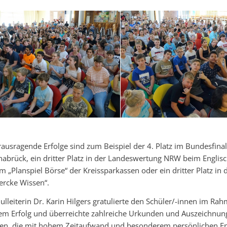
ausragende Erfolge sind zum Beispiel der 4. Platz im Bundesfina
abrück, ein dritter Platz in der Landeswertung NRW beim Englisch
m „Planspiel Börse“ der Kreissparkassen oder ein dritter Platz
ercke Wissen“.
ulleiterin Dr. Karin Hilgers gratulierte den Schüler/-innen im R
em Erfolg und überreichte zahlreiche Urkunden und Auszeichnung
en, die mit hohem Zeitaufwand und besonderem persönlichen E