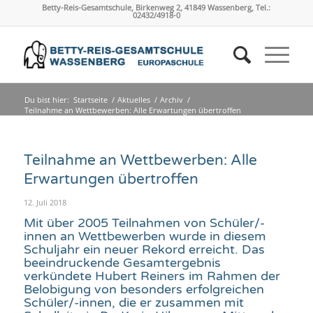
Betty-Reis-Gesamtschule, Birkenweg 2, 41849 Wassenberg, Tel.:
02432/4918-0
Du bist hier:
Startseite
/
Aktuelles
/
Archiv
/
Teilnahme an Wettbewerben: Alle Erwartungen übertroffen
Teilnahme an Wettbewerben: Alle
Erwartungen übertroffen
12. Juli 2018
Mit über 2005 Teilnahmen von Schüler/-
innen an Wettbewerben wurde in diesem
Schuljahr ein neuer Rekord erreicht. Das
beeindruckende Gesamtergebnis
verkündete Hubert Reiners im Rahmen der
Belobigung von besonders erfolgreichen
Schüler/-innen, die er zusammen mit